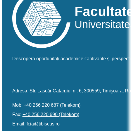
Sem I
MASD113-Fundamentele-procesării-distribuite-(FPD)
Title
MASD112-Protocoale-de-securitate
MAS215-Managementul-proiectelor-software-opt.P1
Descoperă oportunități academice captivante și perspecti
MASD111-Retele-de-Calculatoare
MAS214-Elaborarea-lucrarii-de-disertatie-1
Adresa: Str. Lascăr Catargiu, nr. 6, 300559, Timişoara, 
Sem II
MAS213-Practica-de-cercetare-colectiva
Mob:
+40 256 220 687 (Telekom)
Fax:
+40 256 220 690 (Telekom)
Title
Email:
or.sucsibit@aicf