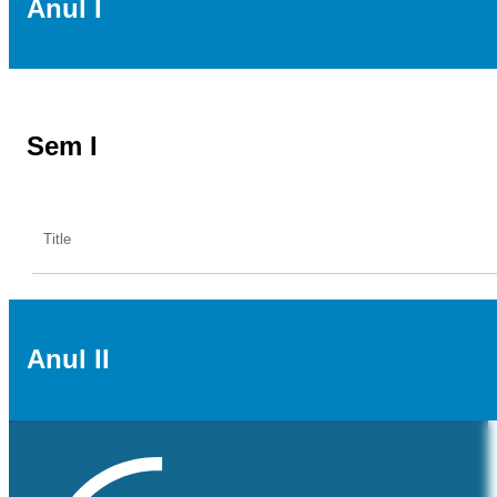
Anul I
Sem I
Title
MASD115-Informatica-aplicata-opt
Anul II
MASD114-Metodologia-cercetarii-stiintifice