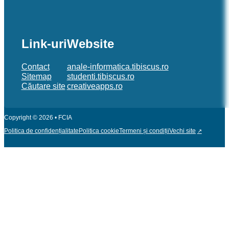
MAS212-Realizarea-si-administrarea-siturilor
MASD125 Dezvoltarea aplicaţiilor sub Unix-opt
Link-uri
Website
MAS211-Tehnologii-pentru-comerț-electronic
Contact
anale-informatica.tibiscus.ro
Sitemap
studenti.tibiscus.ro
MASD124 Etica si integritate academica (EIA)
Căutare site
creativeapps.ro
Sem II
Copyright © 2026 • FCIA
MASD123 Cercetare științifică și practică (CSP)
Politica de confidențialitate
Politica cookie
Termeni și condiții
Vechi site
Title
MASD122 Baze de Date Distribuite
MAS225 Metode statistice computationale
MASD121 Calcul paralel si distribuit