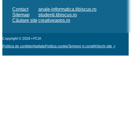
Contact
anale-informatica.tibiscus.ro
Sitemap
studenti.tibiscus.ro
Căutare site
creativeapps.ro
Copyright © 2026 • FCIA
Politica de confidențialitate
Politica cookie
Termeni și condiții
Vechi site