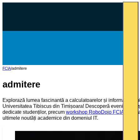
FCIA
/
admitere
admitere
Explorază lumea fascinantă a calculatoarelor și informaticii apl
Universitatea Tibiscus din Timișoara! Descoperă evenimente și 
dedicate studenților, precum
workshop RoboDojo FCIA
, și fii
ultimele noutăți academice din domeniul IT.