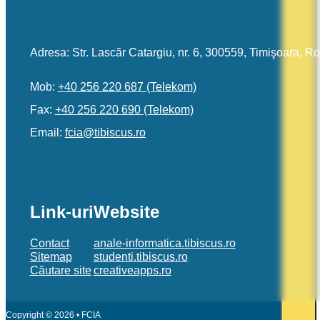
Adresa: Str. Lascăr Catargiu, nr. 6, 300559, Timişoara, 
Mob:
+40 256 220 687 (Telekom)
Fax:
+40 256 220 690 (Telekom)
Email:
or.sucsibit@aicf
Link-uri
Website
Contact
anale-informatica.tibiscus.ro
Sitemap
studenti.tibiscus.ro
Căutare site
creativeapps.ro
Copyright © 2026 • FCIA