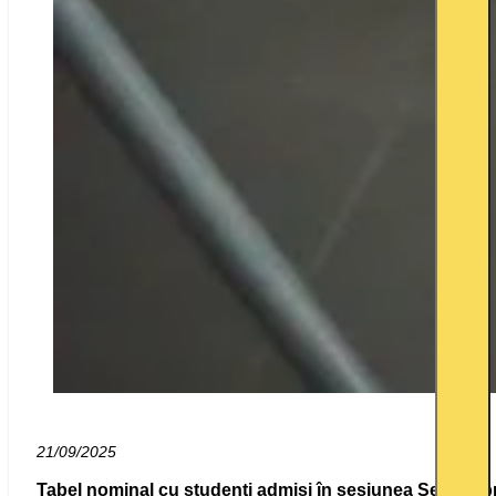
21/09/2025
Tabel nominal cu studenți admiși în sesiunea Septembr