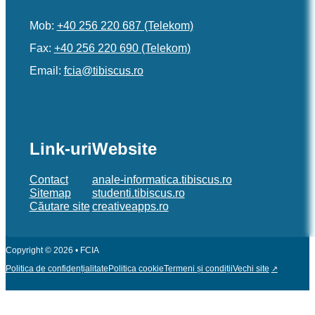
Mob:
+40 256 220 687 (Telekom)
Fax:
+40 256 220 690 (Telekom)
Email:
or.sucsibit@aicf
Link-uri
Website
Contact
anale-informatica.tibiscus.ro
Sitemap
studenti.tibiscus.ro
Căutare site
creativeapps.ro
Copyright © 2026 • FCIA
Politica de confidențialitate
Politica cookie
Termeni și condiții
Vechi site