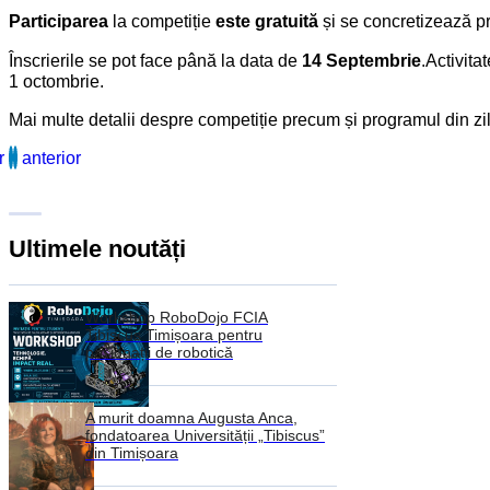
Participarea
la competiție
este gratuită
și se concretizează p
Înscrierile se pot face până la data de
14 Septembrie
.Activit
1 octombrie.
Mai multe detalii despre competiție precum și programul din zil
r
anterior
Ultimele noutăți
Workshop RoboDojo FCIA
Tibiscus Timișoara pentru
pasionații de robotică
A murit doamna Augusta Anca,
fondatoarea Universității „Tibiscus”
din Timișoara