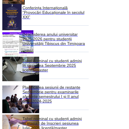
Conferința Internațională
“Provocări Educaționale în secolul
XXI”
Deschiderea anului universitar
2025-2026 pentru studenții
Universității Tibiscus din Timișoara
Tabel nominal cu studenți admiși
în sesiunea Septembrie 2025
licență/master
Planificarea sesiunii de restante
Septembrie pentru examinarile
aferente semestrului I și II anul
univ. 2024-2025
Tabel nominal cu studenți admiși
în etapa I de înscrieri sesiunea
Iulie 2025 licență/master