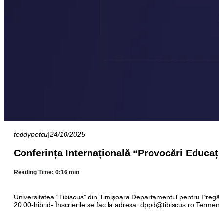
teddypetcu
|
24/10/2025
Conferința Internațională “Provocări Educaț
Reading Time: 0:16 min
Universitatea “Tibiscus” din Timişoara Departamentul pentru Pregăt
20.00-hibrid- Înscrierile se fac la adresa:
or.sucsibit@dppd
Terme