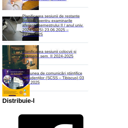
Planificarea sesiunii de restante
de vara (pentru examinarile
aferente semestrului II / anul univ.
2024-2025) 23.06.2025 –
27.06.2025
Planificarea sesiunii colocvii și
examene sem. II 2024-2025
Sesiunea de comunicări științifice
a studenților (SCSS – Tibiscus) 03
iulie 2025
Distribuie-l