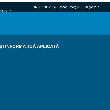
0256 220 687
Str. Lascăr Catargiu 6, Timişoara
cus.ro
I INFORMATICĂ APLICATĂ