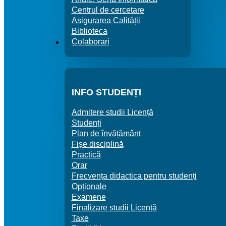
Centrul de cercetare
Asigurarea Calității
Biblioteca
Colaborari
STUNDENȚI / MASTERANZI
INFO STUDENȚI
Admitere studii Licență
Studenți
Plan de învățământ
Fișe disciplină
Practică
Orar
Frecvența didactica pentru studenți
Opționale
Examene
Finalizare studii Licență
Taxe