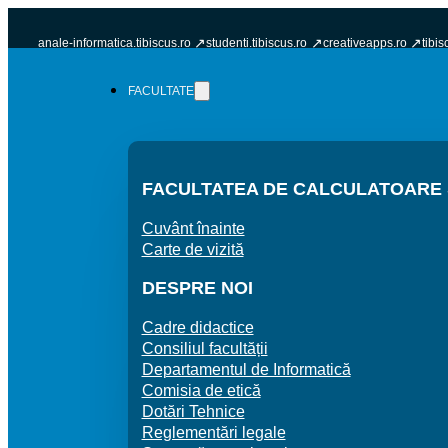
anale-informatica.tibiscus.ro
studenti.tibiscus.ro
creativeapps.ro
tibis
FACULTATE
FACULTATEA DE CALCULATOARE Ș
Cuvânt înainte
Carte de vizită
DESPRE NOI
Cadre didactice
Consiliul facultății
Departamentul de Informatică
Comisia de etică
Dotări Tehnice
Reglementări legale