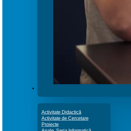
ACTIVITATE
Activitate Didactică
Activitate de Cercetare
Proiecte
Anale. Seria Informatică