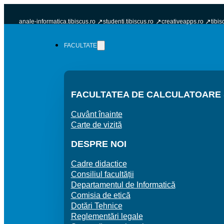
anale-informatica.tibiscus.ro
studenti.tibiscus.ro
creativeapps.ro
tibis
FACULTATE
FACULTATEA DE CALCULATOARE Ș
Cuvânt înainte
Carte de vizită
DESPRE NOI
Cadre didactice
Consiliul facultății
Departamentul de Informatică
Comisia de etică
Dotări Tehnice
Reglementări legale