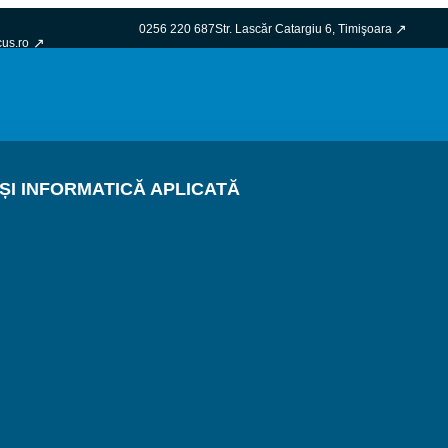
0256 220 687
Str. Lascăr Catargiu 6, Timişoara
cus.ro
I INFORMATICĂ APLICATĂ