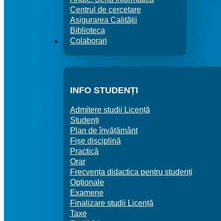
Centrul de cercetare
Asigurarea Calității
Biblioteca
Colaborari
STUNDENȚI / MASTERANZI
INFO STUDENȚI
Admitere studii Licență
Studenți
Plan de învățământ
Fișe disciplină
Practică
Orar
Frecvența didactica pentru studenți
Opționale
Examene
Finalizare studii Licență
Taxe