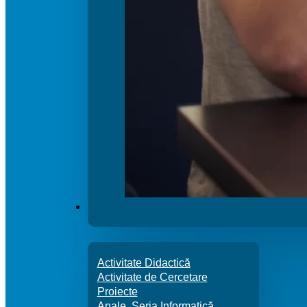
ACTIVITATE
Activitate Didactică
Activitate de Cercetare
Proiecte
Anale. Seria Informatică